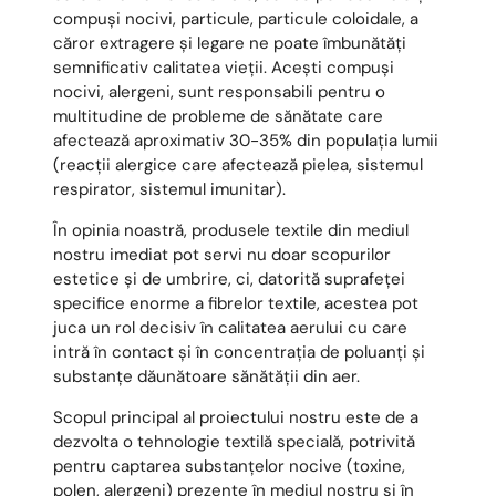
compuși nocivi, particule, particule coloidale, a
căror extragere și legare ne poate îmbunătăți
semnificativ calitatea vieții. Acești compuși
nocivi, alergeni, sunt responsabili pentru o
multitudine de probleme de sănătate care
afectează aproximativ 30-35% din populația lumii
(reacții alergice care afectează pielea, sistemul
respirator, sistemul imunitar).
În opinia noastră, produsele textile din mediul
nostru imediat pot servi nu doar scopurilor
estetice și de umbrire, ci, datorită suprafeței
specifice enorme a fibrelor textile, acestea pot
juca un rol decisiv în calitatea aerului cu care
intră în contact și în concentrația de poluanți și
substanțe dăunătoare sănătății din aer.
Scopul principal al proiectului nostru este de a
dezvolta o tehnologie textilă specială, potrivită
pentru captarea substanțelor nocive (toxine,
polen, alergeni) prezente în mediul nostru și în