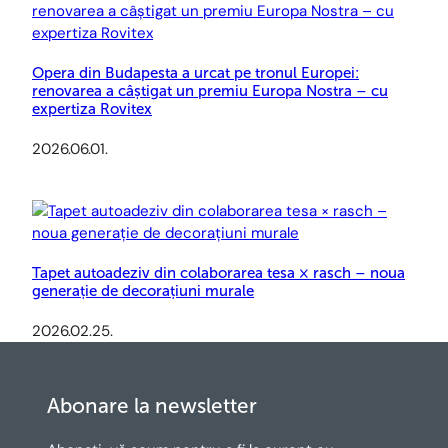
Opera din Budapesta a urcat pe tronul Europei:
renovarea a câștigat un premiu Europa Nostra – cu
expertiza Rovitex
2026.06.01.
Tapet autoadeziv din colaborarea tesa × rasch – noua
generație de decorațiuni murale
2026.02.25.
Abonare la newsletter