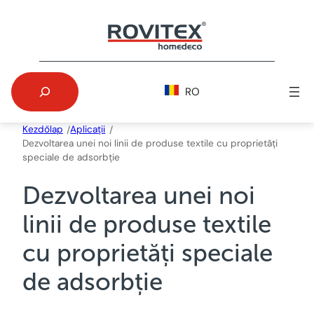
Skip
to
content
Search
RO
Kezdőlap
Aplicații
/
/
Dezvoltarea unei noi linii de produse textile cu proprietăți
speciale de adsorbție
Dezvoltarea unei noi
linii de produse textile
cu proprietăți speciale
de adsorbție