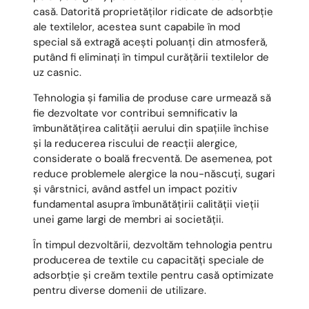
casă. Datorită proprietăților ridicate de adsorbție
ale textilelor, acestea sunt capabile în mod
special să extragă acești poluanți din atmosferă,
putând fi eliminați în timpul curățării textilelor de
uz casnic.
Tehnologia și familia de produse care urmează să
fie dezvoltate vor contribui semnificativ la
îmbunătățirea calității aerului din spațiile închise
și la reducerea riscului de reacții alergice,
considerate o boală frecventă. De asemenea, pot
reduce problemele alergice la nou-născuți, sugari
și vârstnici, având astfel un impact pozitiv
fundamental asupra îmbunătățirii calității vieții
unei game largi de membri ai societății.
În timpul dezvoltării, dezvoltăm tehnologia pentru
producerea de textile cu capacități speciale de
adsorbție și creăm textile pentru casă optimizate
pentru diverse domenii de utilizare.