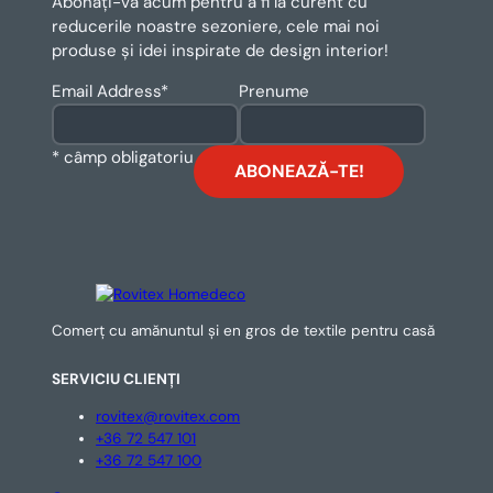
Abonați-vă acum pentru a fi la curent cu
reducerile noastre sezoniere, cele mai noi
produse și idei inspirate de design interior!
Email Address
*
Prenume
* câmp obligatoriu
Comerț cu amănuntul și en gros de textile pentru casă
SERVICIU CLIENȚI
rovitex@rovitex.com
+36 72 547 101
+36 72 547 100