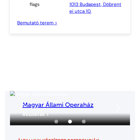
1013 Budapest, Döbrent
ei utca 10.
Bemutató terem >
:
Magyar Állami Operaház
B
Részletek >
u
d
a
v