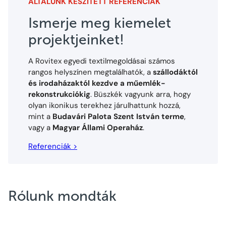
ÁLTALUNK KÉSZÍTETT REFERENCIÁK
á
r
Ismerje meg kiemelet
i
projektjeinket!
P
a
l
A Rovitex egyedi textilmegoldásai számos
o
rangos helyszínen megtalálhatók, a
szállodáktól
t
és irodaházaktól kezdve a műemlék-
a
rekonstrukciókig
. Büszkék vagyunk arra, hogy
olyan ikonikus terekhez járulhattunk hozzá,
mint a
Budavári Palota Szent István terme
,
vagy a
Magyar Állami Operaház
.
Referenciák >
Rólunk mondták