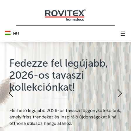
Skip
to
content
HU
Fedezze fel legújabb,
2026-os tavaszi
kollekciónkat!
Elérhető legújabb 2026-os tavaszi függönykollekciónk,
amely friss trendeket és inspiráló újdonságokat kínál
otthona stílusos hangulatához.