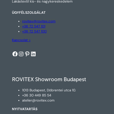
Lakástextil kis- és nagykereskedelem
ÜGYFÉLSZOLGÁLAT
rovitex@rovitex.com
+36 72 547 101
+36 72 547 100
Kapcsolat >
Facebook
Instagram
Pinterest
LinkedIn
ROVITEX Showroom Budapest
1013 Budapest, Döbrentei utca 10.
+36 30 449 85 54
atelier@rovitex.com
NYITVATARTÁS