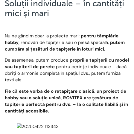
Soluții individuale – în cantități
mici și mari
Nu ne gândim doar la proiecte mari:
pentru tâmplărie
hobby
, renovări de tapițerie sau o piesă specială,
putem
cumpăra și țesături de tapițerie în loturi mici
.
De asemenea, putem produce
propriile tapițerii cu model
sau tapițerii de perete
pentru cerințe individuale – dacă
doriți o armonie completă în spațiul dvs., putem furniza
textilele.
Fie că este vorba de o retapițare clasică, un proiect de
hobby sau o soluție unică, ROVITEX are țesătura de
tapițerie perfectă pentru dvs. – la o calitate fiabilă și în
cantități accesibile.