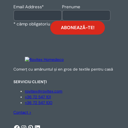
Email Address
*
Prenume
* câmp obligatoriu
Comerț cu amănuntul și en gros de textile pentru casă
SERVICIU CLIENȚI
rovitex@rovitex.com
+36 72 547 101
+36 72 547 100
Contact >
Facebook
Instagram
Pinterest
LinkedIn