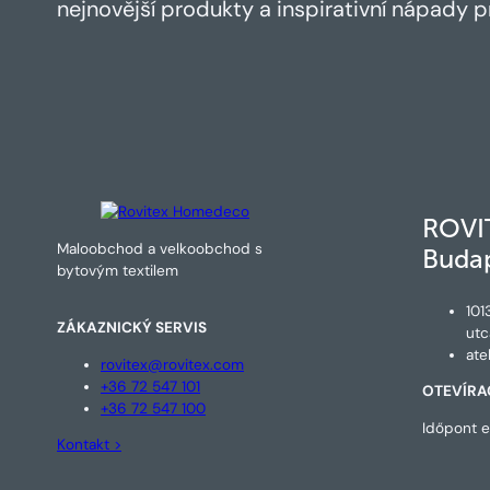
nejnovější produkty a inspirativní nápady pr
ROVI
Maloobchod a velkoobchod s
Buda
bytovým textilem
101
ZÁKAZNICKÝ SERVIS
utc
ate
rovitex@rovitex.com
+36 72 547 101
OTEVÍRA
+36 72 547 100
Időpont e
Kontakt >