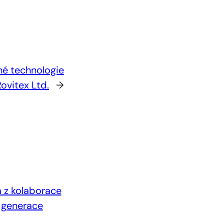
né technologie
ovitex Ltd.
→