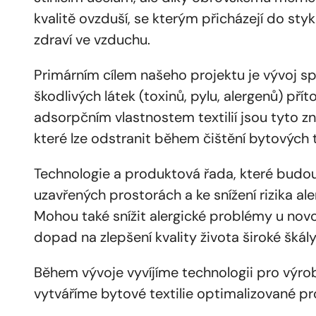
kvalitě ovzduší, se kterým přicházejí do styk
zdraví ve vzduchu.
Primárním cílem našeho projektu je vývoj spe
škodlivých látek (toxinů, pylu, alergenů) 
adsorpčním vlastnostem textilií jsou tyto zn
které lze odstranit během čištění bytových te
Technologie a produktová řada, které budou 
uzavřených prostorách a ke snížení rizika a
Mohou také snížit alergické problémy u novo
dopad na zlepšení kvality života široké škál
Během vývoje vyvíjíme technologii pro výrob
vytváříme bytové textilie optimalizované pro