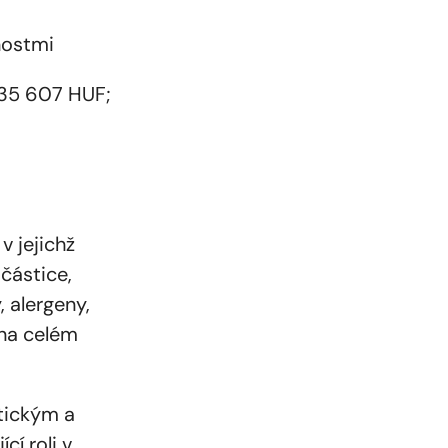
nostmi
435 607 HUF;
v jejichž
částice,
, alergeny,
 na celém
tickým a
í roli v