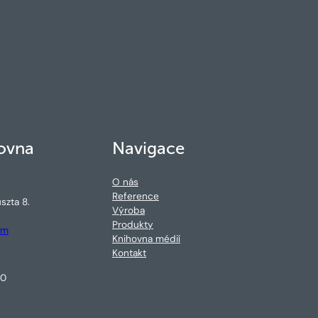
ovna
Navigace
O nás
Reference
szta 8.
Výroba
Produkty
om
Knihovna médií
Kontakt
30