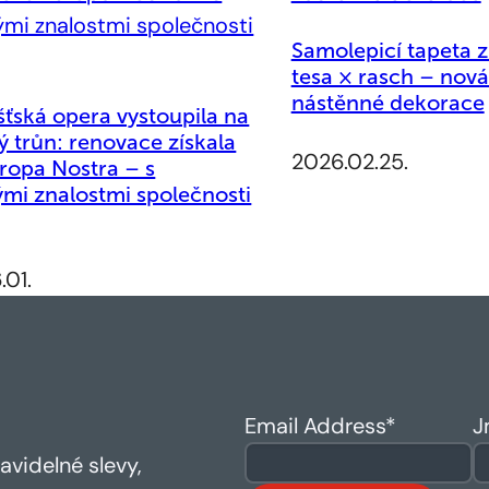
Samolepicí tapeta 
tesa × rasch – nov
nástěnné dekorace
ťská opera vystoupila na
ý trůn: renovace získala
2026.02.25.
ropa Nostra – s
mi znalostmi společnosti
.01.
Email Address
*
J
avidelné slevy,