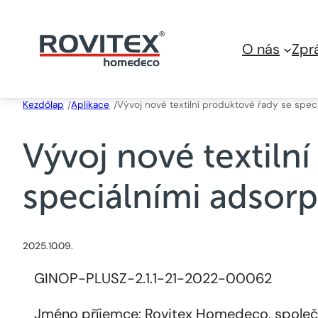
Skip
to
O nás
Zpr
content
Kezdőlap
Aplikace
Vývoj nové textilní produktové řady se spec
/
/
Vývoj nové textiln
speciálními adsorp
2025.10.09.
GINOP-PLUSZ-2.1.1-21-2022-00062
Jméno příjemce: Rovitex Homedeco, spole