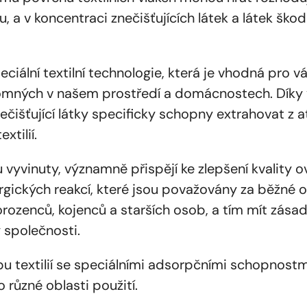
u, a v koncentraci znečišťujících látek a látek škod
ciální textilní technologie, která je vhodná pro v
přítomných v našem prostředí a domácnostech. Dík
ečišťující látky specificky schopny extrahovat z 
xtilií.
vyvinuty, významně přispějí ke zlepšení kvality o
lergických reakcí, které jsou považovány za běžné
rozenců, kojenců a starších osob, a tím mít zásadn
y společnosti.
u textilií se speciálními adsorpčními schopnostm
 různé oblasti použití.