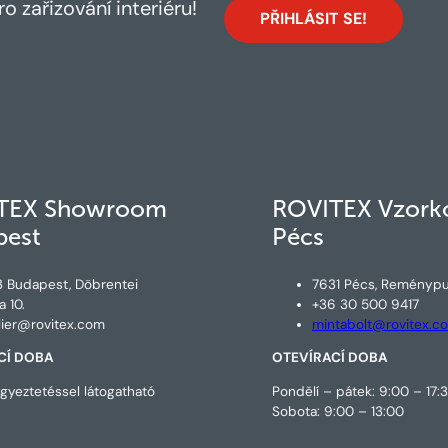
o zařizování interiéru!
TEX Showroom
ROVITEX Vzork
pest
Pécs
3 Budapest, Döbrentei
7631 Pécs, Reménypu
a 10.
+36 30 500 9417
lier@rovitex.com
mintabolt@rovitex.c
CÍ DOBA
OTEVÍRACÍ DOBA
gyeztetéssel látogatható
Pondělí – pátek: 9:00 – 17:
Sobota: 9:00 – 13:00