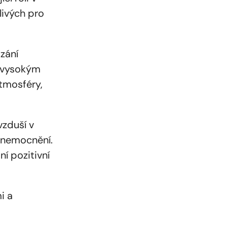
livých pro
ázání
y vysokým
atmosféry,
vzduší v
 onemocnění.
í pozitivní
i a