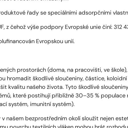
produktové řady se speciálními adsorpčními vlast
, z čehož výše podpory Evropské unie činí: 312 
ufinancován Evropskou unií.
ých prostorách (doma, na pracovišti, ve škole), 
u hromadit škodlivé sloučeniny, částice, koloidní 
it kvalitu našeho života. Tyto škodlivé sloučeniny
émů, které postihují přibližně 30–35 % populace
hací systém, imunitní systém).
 v našem bezprostředním okolí sloužit nejen este
u povrchu textilních vláken mohou hrát rozhodujíc