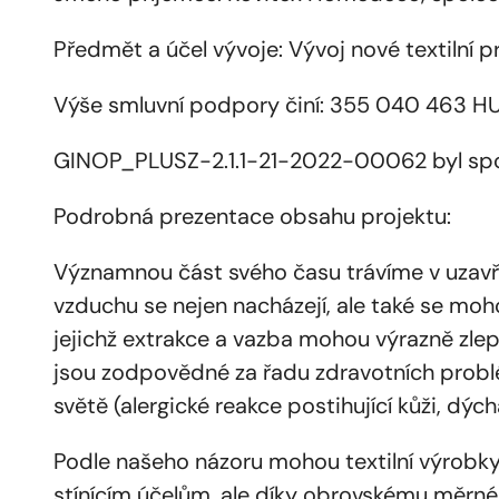
Předmět a účel vývoje: Vývoj nové textilní 
Výše smluvní podpory činí: 355 040 463 HUF
GINOP_PLUSZ-2.1.1-21-2022-00062 byl spol
Podrobná prezentace obsahu projektu:
Významnou část svého času trávíme v uzavřen
vzduchu se nejen nacházejí, ale také se moho
jejichž extrakce a vazba mohou výrazně zlepš
jsou zodpovědné za řadu zdravotních probl
světě (alergické reakce postihující kůži, dýc
Podle našeho názoru mohou textilní výrobky
stínícím účelům, ale díky obrovskému měrném