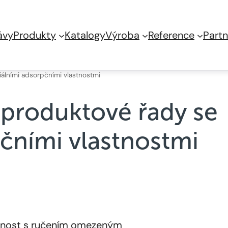
ávy
Produkty
Katalogy
Výroba
Reference
Part
iálními adsorpčními vlastnostmi
í produktové řady se
čními vlastnostmi
čnost s ručením omezeným