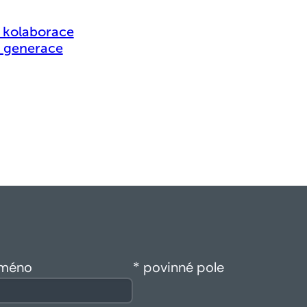
z kolaborace
á generace
méno
* povinné pole