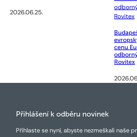
2026.06.25.
Budapeš
evropsk
cenu Eu
odborný
Rovitex
2026.06
Přihlášení k odběru novinek
Přihlaste se nyní, abyste nezmeškali naše pr