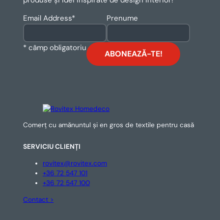
produse și idei inspirate de design interior!
Email Address
*
Prenume
* câmp obligatoriu
Comerț cu amănuntul și en gros de textile pentru casă
SERVICIU CLIENȚI
rovitex@rovitex.com
+36 72 547 101
+36 72 547 100
Contact >