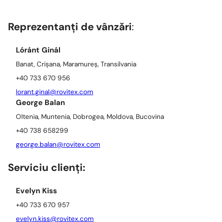
Reprezentanți de vânzări
:
Lóránt Ginál
Banat, Crișana, Maramureș, Transilvania
+40 733 670 956
lorant.ginal@rovitex.com
George Balan
Oltenia, Muntenia, Dobrogea, Moldova, Bucovina
+40 738 658299
george.balan@rovitex.com
Serviciu clienți:
Evelyn Kiss
+40 733 670 957
evelyn.kiss@rovitex.com