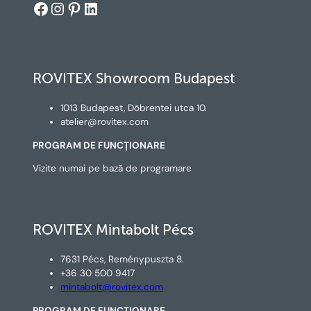
Facebook
Instagram
Pinterest
LinkedIn
ROVITEX Showroom Budapest
1013 Budapest, Döbrentei utca 10.
atelier@rovitex.com
PROGRAM DE FUNCȚIONARE
Vizite numai pe bază de programare
ROVITEX Mintabolt Pécs
7631 Pécs, Reménypuszta 8.
+36 30 500 9417
mintabolt@rovitex.com
PROGRAM DE FUNCȚIONARE