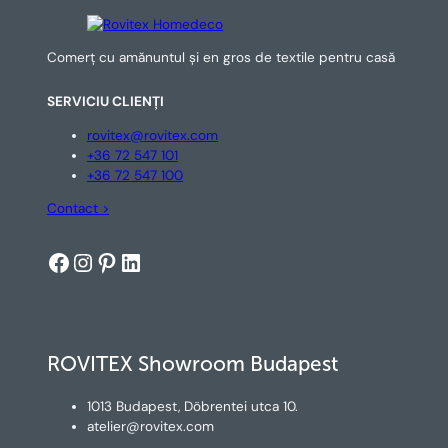
Comerț cu amănuntul și en gros de textile pentru casă
SERVICIU CLIENȚI
rovitex@rovitex.com
+36 72 547 101
+36 72 547 100
Contact >
Facebook
Instagram
Pinterest
LinkedIn
ROVITEX Showroom Budapest
1013 Budapest, Döbrentei utca 10.
atelier@rovitex.com