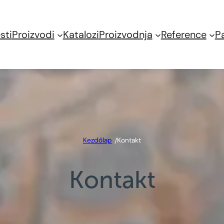
sti
Proizvodi
Katalozi
Proizvodnja
Reference
P
Kezdőlap
Kontakt
/
Kontakt