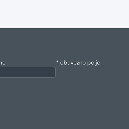
me
* obavezno polje