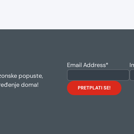
Email Address
*
I
ezonske popuste,
 uređenje doma!