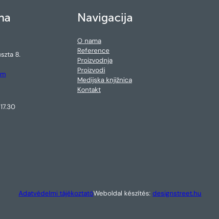
na
Navigacija
O nama
Reference
szta 8.
Proizvodnja
Proizvodi
om
Medijska knjižnica
Kontakt
17.30
Adatvédelmi tájékoztató
Weboldal készítés:
designstreet.hu