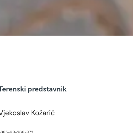
Terenski predstavnik
Vjekoslav Kožarić
+385-98-268-873