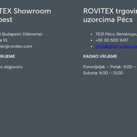
TEX Showroom
ROVITEX trgovi
pest
uzorcima Pécs
3 Budapest, Döbrentei
7631 Pécs, Reménypu
a 10.
+36 30 500 9417
lier@rovitex.com
mintabolt@rovitex.c
RIJEME
RADNO VRIJEME
 po dogovoru
Ponedjeljak – Petak: 9.00 – 
Subota: 9.00 – 13.00