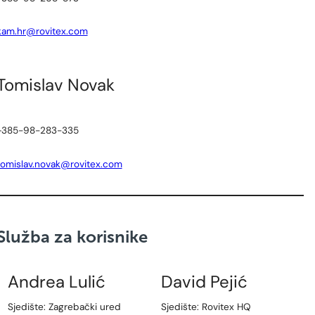
kam.hr@rovitex.com
Tomislav Novak
+385-98-283-335
tomislav.novak@rovitex.com
Služba za korisnike
Andrea Lulić
David Pejić
Sjedište: Zagrebački ured
Sjedište: Rovitex HQ