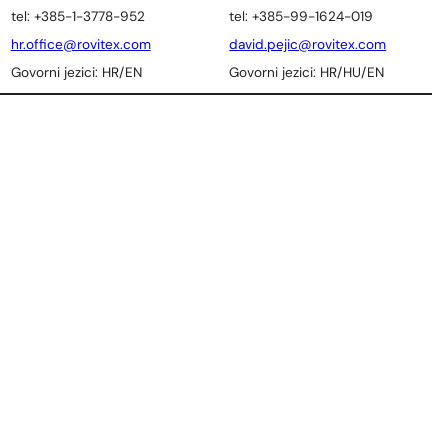
tel: +385-1-3778-952
tel: +385-99-1624-019
hr.office@rovitex.com
david.pejic@rovitex.com
Govorni jezici: HR/EN
Govorni jezici: HR/HU/EN