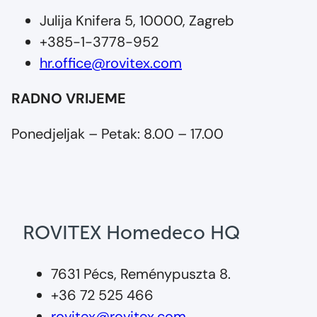
Julija Knifera 5, 10000, Zagreb
+385-1-3778-952
hr.office@rovitex.com
RADNO VRIJEME
Ponedjeljak – Petak: 8.00 – 17.00
ROVITEX Homedeco HQ
7631 Pécs, Reménypuszta 8.
+36 72 525 466
rovitex@rovitex.com