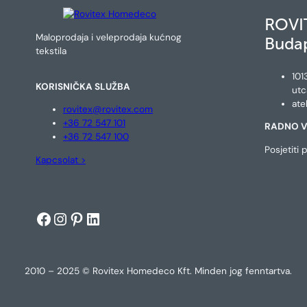
ROVI
Maloprodaja i veleprodaja kućnog
Buda
tekstila
101
KORISNIČKA SLUŽBA
utc
ate
rovitex@rovitex.com
+36 72 547 101
RADNO V
+36 72 547 100
Posjetiti
Kapcsolat >
Facebook
Instagram
Pinterest
LinkedIn
2010 – 2025 © Rovitex Homedeco Kft. Minden jog fenntartva.