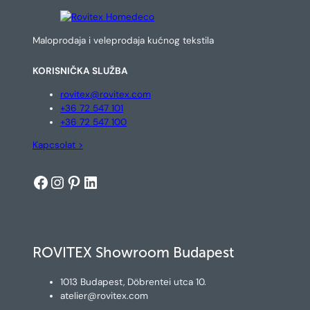
Maloprodaja i veleprodaja kućnog tekstila
KORISNIČKA SLUŽBA
rovitex@rovitex.com
+36 72 547 101
+36 72 547 100
Kapcsolat >
Facebook
Instagram
Pinterest
LinkedIn
ROVITEX Showroom Budapest
1013 Budapest, Döbrentei utca 10.
atelier@rovitex.com