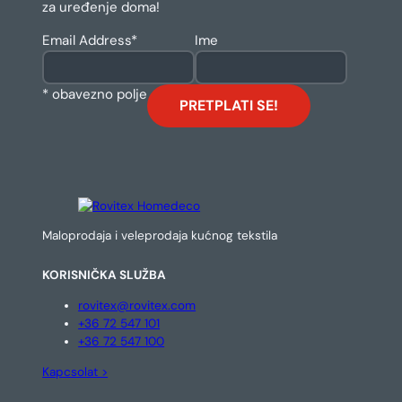
za uređenje doma!
Email Address
*
Ime
* obavezno polje
Maloprodaja i veleprodaja kućnog tekstila
KORISNIČKA SLUŽBA
rovitex@rovitex.com
+36 72 547 101
+36 72 547 100
Kapcsolat >