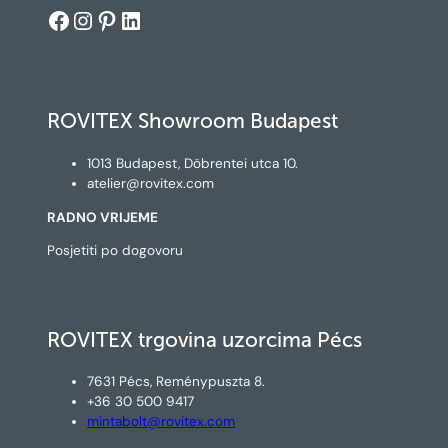
Facebook
Instagram
Pinterest
LinkedIn
ROVITEX Showroom Budapest
1013 Budapest, Döbrentei utca 10.
atelier@rovitex.com
RADNO VRIJEME
Posjetiti po dogovoru
ROVITEX trgovina uzorcima Pécs
7631 Pécs, Reménypuszta 8.
+36 30 500 9417
mintabolt@rovitex.com