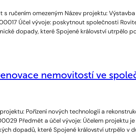
 s ručením omezeným Název projektu: Výstavba n
-00017 Účel vývoje: poskytnout společnosti Rov
cké dopady, které Spojené království utrpělo po
renovace nemovitostí ve spol
ojektu: Pořízení nových technologií a rekonstruk
-00029 Předmět a účel vývoje: Účelem projektu 
ých dopadů, které Spojené království utrpělo v d