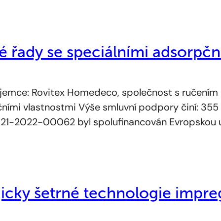
é řady se speciálními adsorpčn
mce: Rovitex Homedeco, společnost s ručením 
pčními vlastnostmi Výše smluvní podpory činí: 3
1-21-2022-00062 byl spolufinancován Evropskou u
cky šetrné technologie impregn