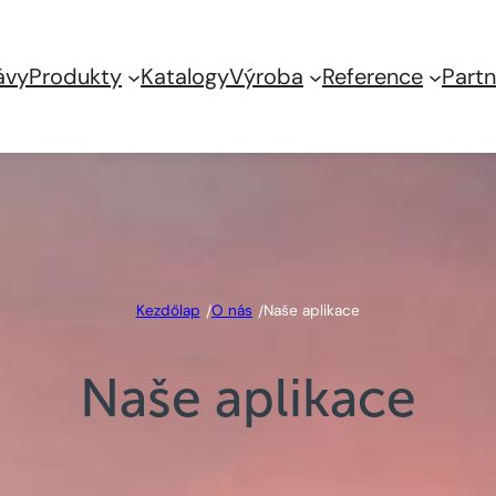
ávy
Produkty
Katalogy
Výroba
Reference
Part
Kezdőlap
O nás
Naše aplikace
/
/
Naše aplikace