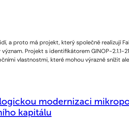
idí, a proto má projekt, který společně realizují F
 význam. Projekt s identifikátorem GINOP-2.1.1-2
čními vlastnostmi, které mohou výrazně snížit al
ogickou modernizaci mikropod
ího kapitálu