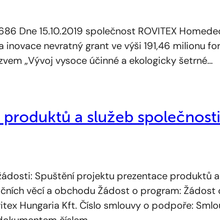
686 Dne 15.10.2019 společnost ROVITEX Homedec
ovace nevratný grant ve výši 191,46 milionu forin
ázvem „Vývoj vysoce účinné a ekologicky šetrné…
e produktů a služeb společnos
ti: Spuštění projektu prezentace produktů a s
ních věcí a obchodu Žádost o program: Žádost o
ovitex Hungaria Kft. Číslo smlouvy o podpoře: Sm
dokumentem číslem…