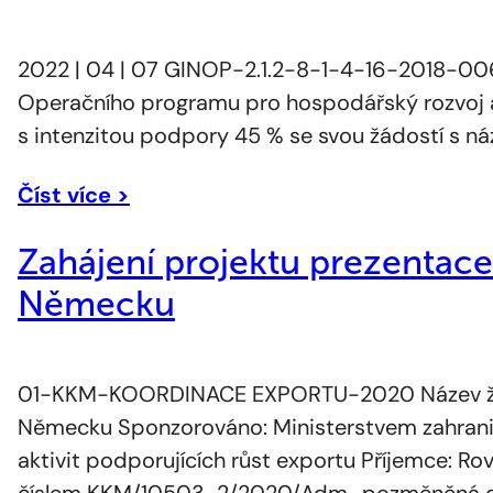
2022 | 04 | 07 GINOP-2.1.2-8-1-4-16-2018-00
Operačního programu pro hospodářský rozvoj a in
s intenzitou podpory 45 % se svou žádostí s n
Číst více >
Zahájení projektu prezentac
Německu
01-KKM-KOORDINACE EXPORTU-2020 Název žádos
Německu Sponzorováno: Ministerstvem zahranič
aktivit podporujících růst exportu Příjemce: R
číslem KKM/10503-2/2020/Adm., pozměněná 