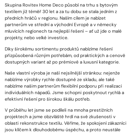
Skupina Rovitex Home Deco působí na trhu s bytovým
textilem již téměř 30 let a za tu dobu se stala jedním z
předních hráčů v regionu. Naším cílem je nabízet
partnerům ve střední a východní Evropě a v německy
mluvících regionech ta nejlepší řešení – ať už jde o malé
projekty, nebo velké investice.
Díky širokému sortimentu produktů nabízíme řešení
přizpůsobená různým potřebám, od praktických a cenově
dostupných variant až po prémiové a luxusní kategorie.
Naše vlastní výroba je naší nejsilnější stránkou: nejenže
nabízíme výrobky rychle dostupné ze skladu, ale také
nabízíme našim partnerům flexibilní podporu při realizaci
individuálních nápadů. Jsme schopni poskytnout rychlá a
efektivní řešení pro širokou škálu potřeb.
V průběhu let jsme se podíleli na mnoha prestižních
projektech a jsme obzvláště hrdí na své zkušenosti v
oblasti rekonstrukce textilu. Věříme, že spokojení zákazníci
jsou klíčem k dlouhodobému úspěchu, a proto neustále