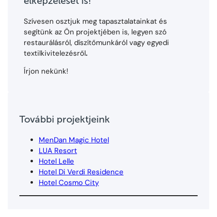
elképzelését is!
Szívesen osztjuk meg tapasztalatainkat és
segítünk az Ön projektjében is, legyen szó
restaurálásról, díszítőmunkáról vagy egyedi
textilkivitelezésről
.
Írjon nekünk!
További projektjeink
MenDan Magic Hotel
LUA Resort
Hotel Lelle
Hotel Di Verdi Residence
Hotel Cosmo City
Istaknuto
UGOSTITELJSTVO
Spomenik
Privatno