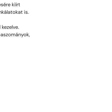
ére kiírt
kálatokat is.
 kezelve.
 paszományok,