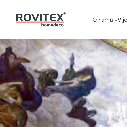
Skoči
do
O nama
Vije
sadržaja