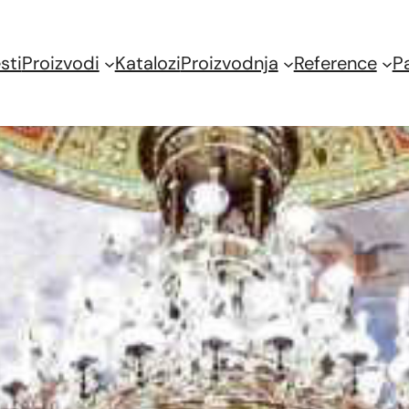
sti
Proizvodi
Katalozi
Proizvodnja
Reference
P