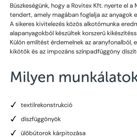
Büszkeségünk, hogy a Rovitex Kft. nyerte el a 
tendert, amely magában foglalja az anyagok elk
A sikeres kivitelezés közös alkotómunka eredm
alapanyagokból készültek korszerű kikészítésse
Külön említést érdemelnek az aranyfonalból, 
kikötők és az impozáns színpadfüggöny díszít
Milyen munkálatok
textilrekonstrukció
díszfüggönyök
ülőbútorok kárpitozása