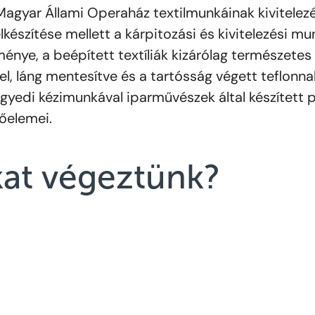
Magyar Állami Operaház textilmunkáinak kivitelezés
észítése mellett a kárpitozási és kivitelezési mun
énye, a beépített textíliák kizárólag természetes
l, láng mentesítve és a tartósság végett teflonnal
egyedi kézimunkával iparművészek által készített
őelemei.
at végeztünk?