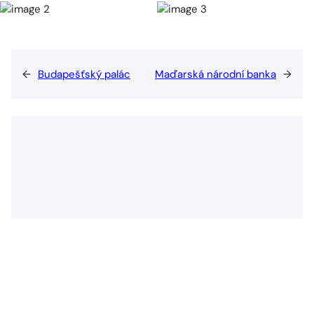
←
Budapešťský palác
Maďarská národní banka
→
Valósítsuk meg együtt az Ön