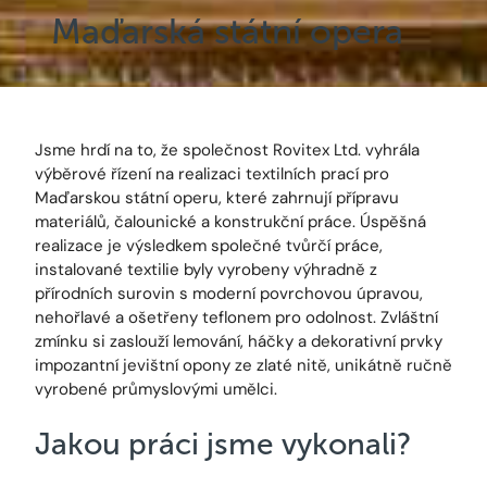
Maďarská státní opera
Jsme hrdí na to, že společnost Rovitex Ltd. vyhrála
výběrové řízení na realizaci textilních prací pro
Maďarskou státní operu, které zahrnují přípravu
materiálů, čalounické a konstrukční práce. Úspěšná
realizace je výsledkem společné tvůrčí práce,
instalované textilie byly vyrobeny výhradně z
přírodních surovin s moderní povrchovou úpravou,
nehořlavé a ošetřeny teflonem pro odolnost. Zvláštní
zmínku si zaslouží lemování, háčky a dekorativní prvky
impozantní jevištní opony ze zlaté nitě, unikátně ručně
vyrobené průmyslovými umělci.
Jakou práci jsme vykonali?