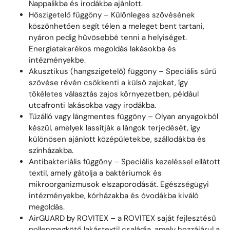
Nappalikba és irodákba ajánlott.
Hőszigetelő függöny – Különleges szövésének
köszönhetően segít télen a meleget bent tartani,
nyáron pedig hűvösebbé tenni a helyiséget.
Energiatakarékos megoldás lakásokba és
intézményekbe.
Akusztikus (hangszigetelő) függöny – Speciális sűrű
szövése révén csökkenti a külső zajokat, így
tökéletes választás zajos környezetben, például
utcafronti lakásokba vagy irodákba.
Tűzálló vagy lángmentes függöny – Olyan anyagokból
készül, amelyek lassítják a lángok terjedését, így
különösen ajánlott középületekbe, szállodákba és
színházakba.
Antibakteriális függöny – Speciális kezeléssel ellátott
textil, amely gátolja a baktériumok és
mikroorganizmusok elszaporodását. Egészségügyi
intézményekbe, kórházakba és óvodákba kiváló
megoldás.
AirGUARD by ROVITEX – a ROVITEX saját fejlesztésű
pollenmegkötő lakástextil családja, amely hozzájárul a