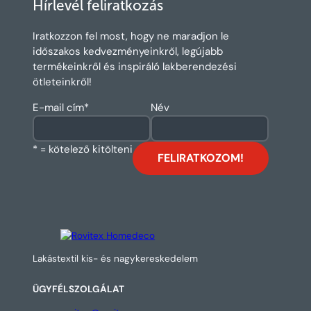
Hírlevél feliratkozás
Iratkozzon fel most, hogy ne maradjon le
időszakos kedvezményeinkről, legújabb
termékeinkről és inspiráló lakberendezési
ötleteinkről!
E-mail cím
*
Név
* = kötelező kitölteni
Lakástextil kis- és nagykereskedelem
ÜGYFÉLSZOLGÁLAT