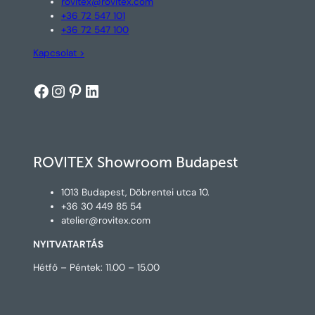
rovitex@rovitex.com
+36 72 547 101
+36 72 547 100
Kapcsolat >
Facebook
Instagram
Pinterest
LinkedIn
ROVITEX Showroom Budapest
1013 Budapest, Döbrentei utca 10.
+36 30 449 85 54
atelier@rovitex.com
NYITVATARTÁS
Hétfő – Péntek: 11.00 – 15.00