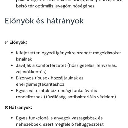
belső tér optimális levegőminőségéhez.
Előnyök és hátrányok
✅
Előnyök:
Kifejezetten egyedi igényekre szabott megoldásokat
kínálnak
Javítják a komfortérzetet (hőszigetelés, fényzárás,
zajcsökkentés)
Bizonyos típusok hozzájárulnak az
energiamegtakarításhoz
Egyes változatok biztonsági funkcióval is
rendelkeznek (tűzállóság, antibakteriális védelem)
❌
Hátrányok:
Egyes funkcionális anyagok vastagabbak és
nehezebbek, ezért megfelelő felfüggesztést