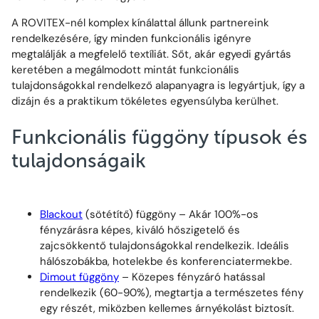
A ROVITEX-nél komplex kínálattal állunk partnereink
rendelkezésére, így minden funkcionális igényre
megtalálják a megfelelő textíliát. Sőt, akár egyedi gyártás
keretében a megálmodott mintát funkcionális
tulajdonságokkal rendelkező alapanyagra is legyártjuk, így a
dizájn és a praktikum tökéletes egyensúlyba kerülhet.
Funkcionális függöny típusok és
tulajdonságaik
Blackout
(sötétítő) függöny – Akár 100%-os
fényzárásra képes, kiváló hőszigetelő és
zajcsökkentő tulajdonságokkal rendelkezik. Ideális
hálószobákba, hotelekbe és konferenciatermekbe.
Dimout függöny
– Közepes fényzáró hatással
rendelkezik (60-90%), megtartja a természetes fény
egy részét, miközben kellemes árnyékolást biztosít.