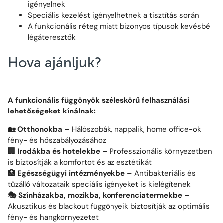
igényelnek
Speciális kezelést igényelhetnek a tisztítás során
A funkcionális réteg miatt bizonyos típusok kevésbé
légáteresztők
Hova ajánljuk?
A funkcionális függönyök széleskörű felhasználási
lehetőségeket kínálnak:
🏡 Otthonokba –
Hálószobák, nappalik, home office-ok
fény- és hőszabályozásához
🏢 Irodákba és hotelekbe –
Professzionális környezetben
is biztosítják a komfortot és az esztétikát
🏥 Egészségügyi intézményekbe –
Antibakteriális és
tűzálló változataik speciális igényeket is kielégítenek
🎭 Színházakba, mozikba, konferenciatermekbe –
Akusztikus és blackout függönyeik biztosítják az optimális
fény- és hangkörnyezetet