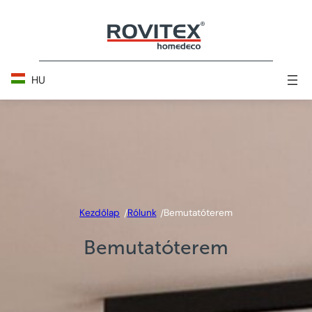
Skip
to
content
HU
Kezdőlap
Rólunk
Bemutatóterem
/
/
Bemutatóterem