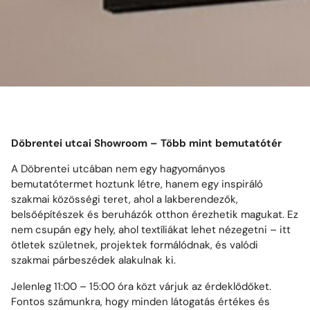
Döbrentei utcai Showroom – Több mint bemutatótér
A Döbrentei utcában nem egy hagyományos
bemutatótermet hoztunk létre, hanem egy inspiráló
szakmai közösségi teret, ahol a lakberendezők,
belsőépítészek és beruházók otthon érezhetik magukat. Ez
nem csupán egy hely, ahol textíliákat lehet nézegetni – itt
ötletek születnek, projektek formálódnak, és valódi
szakmai párbeszédek alakulnak ki.
Jelenleg 11:00 – 15:00 óra közt várjuk az érdeklődőket.
Fontos számunkra, hogy minden látogatás értékes és