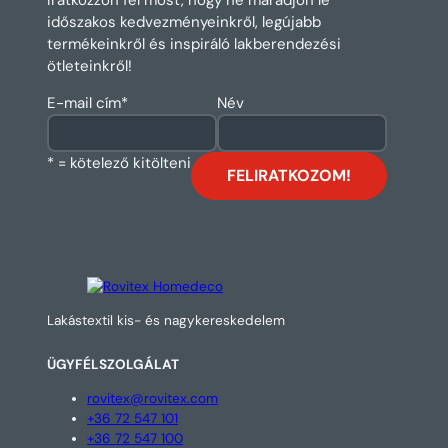
időszakos kedvezményeinkről, legújabb
termékeinkről és inspiráló lakberendezési
ötleteinkről!
E-mail cím
*
Név
* = kötelező kitölteni
Lakástextil kis- és nagykereskedelem
ÜGYFÉLSZOLGÁLAT
rovitex@rovitex.com
+36 72 547 101
+36 72 547 100