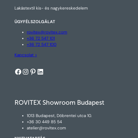
Lakástextil kis- és nagykereskedelem
ÜGYFÉLSZOLGÁLAT
rovitex@rovitex.com
+36 72 547 101
+36 72 547 100
Kapcsolat >
Facebook
Instagram
Pinterest
LinkedIn
ROVITEX Showroom Budapest
1013 Budapest, Döbrentei utca 10.
+36 30 449 85 54
atelier@rovitex.com