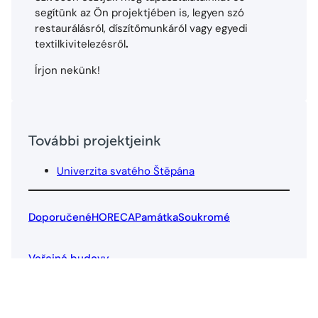
segítünk az Ön projektjében is, legyen szó
restaurálásról, díszítőmunkáról vagy egyedi
textilkivitelezésről
.
Írjon nekünk!
További projektjeink
Univerzita svatého Štěpána
Doporučené
HORECA
Památka
Soukromé
Veřejné budovy