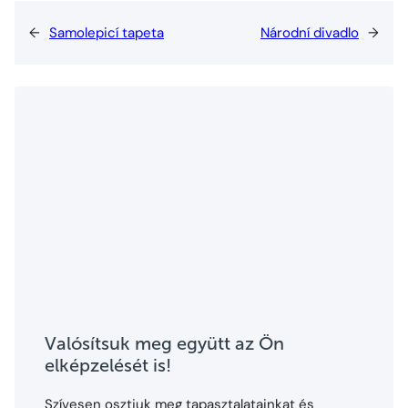
←
Samolepicí tapeta
Národní divadlo
→
Valósítsuk meg együtt az Ön
elképzelését is!
Szívesen osztjuk meg tapasztalatainkat és