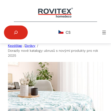
Skip
to
content
Search
CS
Kezdőlap
Zprávy
/
/
Dorazily nové katalogy ubrusů s novými produkty pro rok
2025