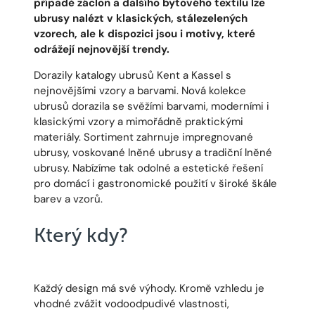
případě záclon a dalšího bytového textilu lze
ubrusy nalézt v klasických, stálezelených
vzorech, ale k dispozici jsou i motivy, které
odrážejí nejnovější trendy.
Dorazily katalogy ubrusů Kent a Kassel s
nejnovějšími vzory a barvami. Nová kolekce
ubrusů dorazila se svěžími barvami, moderními i
klasickými vzory a mimořádně praktickými
materiály. Sortiment zahrnuje impregnované
ubrusy, voskované lněné ubrusy a tradiční lněné
ubrusy. Nabízíme tak odolné a estetické řešení
pro domácí i gastronomické použití v široké škále
barev a vzorů.
Který kdy?
Každý design má své výhody. Kromě vzhledu je
vhodné zvážit vodoodpudivé vlastnosti,