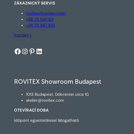
ZÁKAZNICKÝ SERVIS
rovitex@rovitex.com
+36 72 547 101
+36 72 547 100
Kontakt >
Facebook
Instagram
Pinterest
LinkedIn
ROVITEX Showroom Budapest
1013 Budapest, Döbrentei utca 10.
atelier@rovitex.com
OTEVÍRACÍ DOBA
Időpont egyeztetéssel látogatható