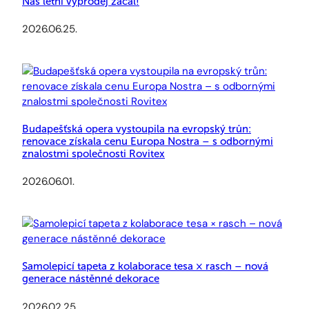
Náš letní výprodej začal!
2026.06.25.
Budapešťská opera vystoupila na evropský trůn:
renovace získala cenu Europa Nostra – s odbornými
znalostmi společnosti Rovitex
2026.06.01.
Samolepicí tapeta z kolaborace tesa × rasch – nová
generace nástěnné dekorace
2026.02.25.