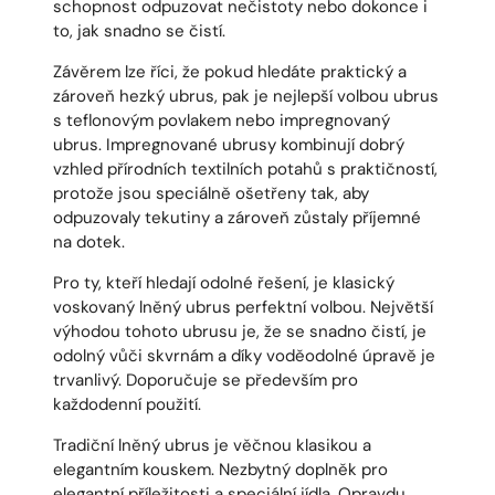
schopnost odpuzovat nečistoty nebo dokonce i
to, jak snadno se čistí.
Závěrem lze říci, že pokud hledáte praktický a
zároveň hezký ubrus, pak je nejlepší volbou ubrus
s teflonovým povlakem nebo impregnovaný
ubrus. Impregnované ubrusy kombinují dobrý
vzhled přírodních textilních potahů s praktičností,
protože jsou speciálně ošetřeny tak, aby
odpuzovaly tekutiny a zároveň zůstaly příjemné
na dotek.
Pro ty, kteří hledají odolné řešení, je klasický
voskovaný lněný ubrus perfektní volbou. Největší
výhodou tohoto ubrusu je, že se snadno čistí, je
odolný vůči skvrnám a díky voděodolné úpravě je
trvanlivý. Doporučuje se především pro
každodenní použití.
Tradiční lněný ubrus je věčnou klasikou a
elegantním kouskem. Nezbytný doplněk pro
elegantní příležitosti a speciální jídla. Opravdu