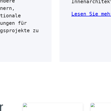
ndere
Innenarchitek
nern,
Lesen Sie meh
tionale
ungen für
gsprojekte zu
r