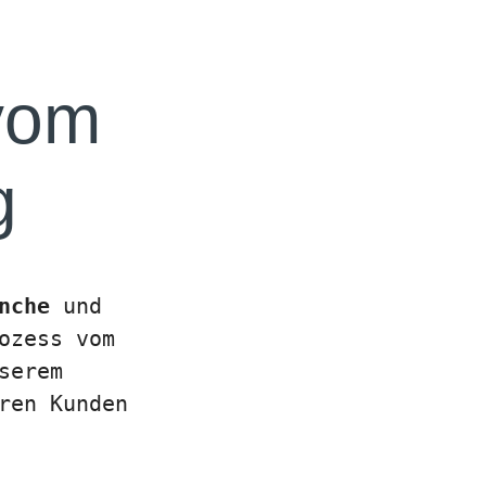
 vom
g
nche
und
ozess vom
serem
ren Kunden