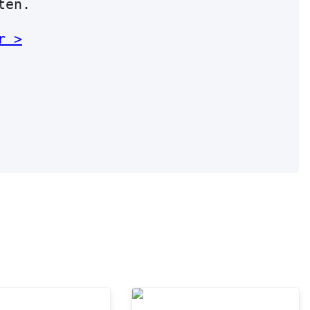
ten.
r >