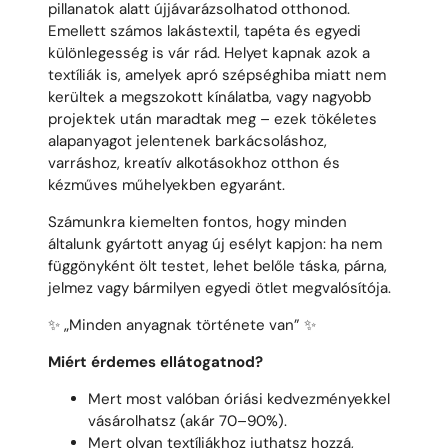
pillanatok alatt újjávarázsolhatod otthonod.
Emellett számos lakástextil, tapéta és egyedi
különlegesség is vár rád. Helyet kapnak azok a
textíliák is, amelyek apró szépséghiba miatt nem
kerültek a megszokott kínálatba, vagy nagyobb
projektek után maradtak meg – ezek tökéletes
alapanyagot jelentenek barkácsoláshoz,
varráshoz, kreatív alkotásokhoz otthon és
kézműves műhelyekben egyaránt.
Számunkra kiemelten fontos, hogy minden
általunk gyártott anyag új esélyt kapjon: ha nem
függönyként ölt testet, lehet belőle táska, párna,
jelmez vagy bármilyen egyedi ötlet megvalósítója.
✨
„Minden anyagnak története van”
✨
Miért érdemes ellátogatnod?
Mert most valóban óriási kedvezményekkel
vásárolhatsz (akár 70–90%).
Mert olyan textíliákhoz juthatsz hozzá,