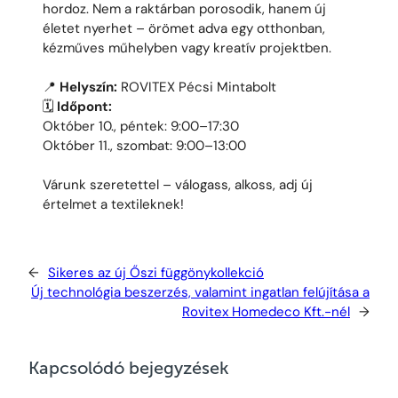
hordoz. Nem a raktárban porosodik, hanem új
életet nyerhet – örömet adva egy otthonban,
kézműves műhelyben vagy kreatív projektben.
📍
Helyszín:
ROVITEX Pécsi Mintabolt
🗓️
Időpont:
Október 10., péntek: 9:00–17:30
Október 11., szombat: 9:00–13:00
Várunk szeretettel – válogass, alkoss, adj új
értelmet a textileknek!
←
Sikeres az új Őszi függönykollekció
Új technológia beszerzés, valamint ingatlan felújítása a
Rovitex Homedeco Kft.-nél
→
Kapcsolódó bejegyzések