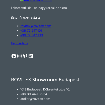
Lakástextil kis- és nagykereskedelem
ÜGYFÉLSZOLGÁLAT
rovitex@rovitex.com
+36 72 547 101
+36 72 547 100
Kapcsolat >
Facebook
Instagram
Pinterest
LinkedIn
ROVITEX Showroom Budapest
1013 Budapest, Döbrentei utca 10.
+36 30 449 85 54
atelier@rovitex.com