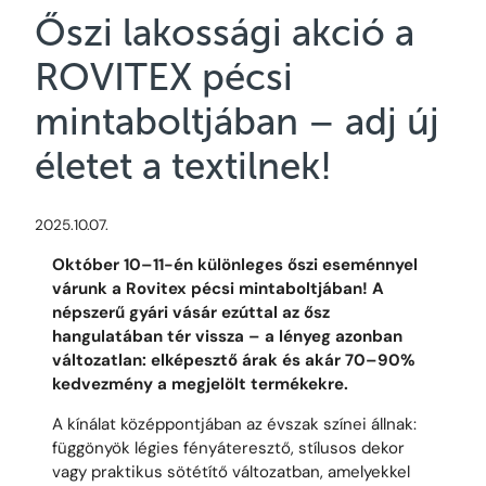
Őszi lakossági akció a
ROVITEX pécsi
mintaboltjában – adj új
életet a textilnek!
2025.10.07.
Október 10–11-én különleges őszi eseménnyel
várunk a Rovitex pécsi mintaboltjában! A
népszerű gyári vásár ezúttal az ősz
hangulatában tér vissza – a lényeg azonban
változatlan: elképesztő árak és akár 70–90%
kedvezmény a megjelölt termékekre.
A kínálat középpontjában az évszak színei állnak:
függönyök légies fényáteresztő, stílusos dekor
vagy praktikus sötétítő változatban, amelyekkel