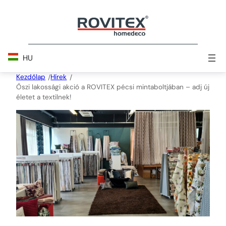
Skip
to
content
HU
Kezdőlap
Hírek
/
/
Őszi lakossági akció a ROVITEX pécsi mintaboltjában – adj új
életet a textilnek!