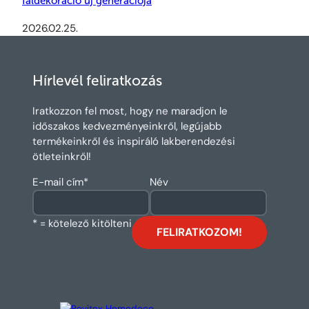
faldekoráció új generációja
2026.02.25.
Hírlevél feliratkozás
Iratkozzon fel most, hogy ne maradjon le
időszakos kedvezményeinkről, legújabb
termékeinkről és inspiráló lakberendezési
ötleteinkről!
E-mail cím
*
Név
* = kötelező kitölteni