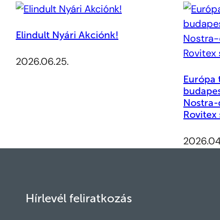
Elindult Nyári Akciónk!
2026.06.25.
Európa t
budapes
Nostra-d
Rovitex
2026.04
Hírlevél feliratkozás