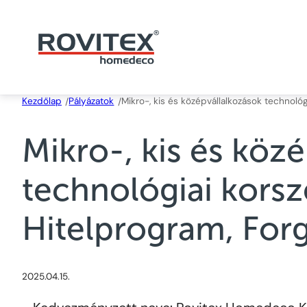
Skip
to
content
Kezdőlap
Pályázatok
Mikro-, kis és középvállalkozások technológ
/
/
Mikro-, kis és köz
technológiai korsz
Hitelprogram, For
2025.04.15.