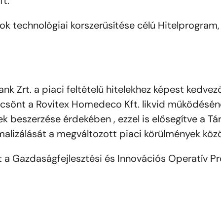
t.
sok technológiai korszerűsítése célú Hitelprogram,
nk Zrt. a piaci feltételű hitelekhez képest kedve
kölcsönt a Rovitex Homedeco Kft. likvid működésé
ek beszerzése érdekében , ezzel is elősegítve a Tá
alizálását a megváltozott piaci körülmények közö
t a Gazdaságfejlesztési és Innovációs Operatív P