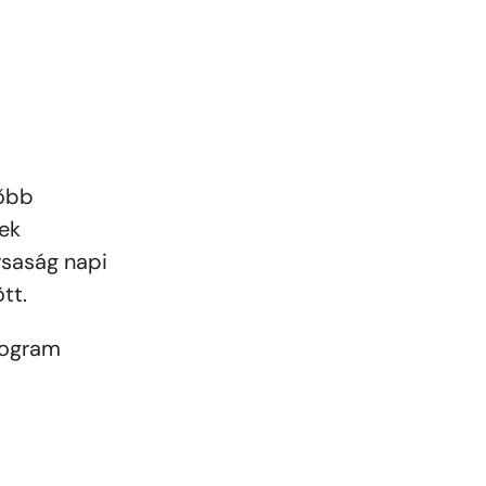
zőbb
nek
rsaság napi
tt.
rogram