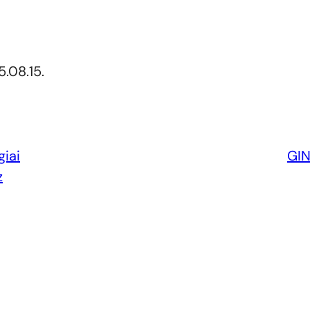
.08.15.
giai
GI
z