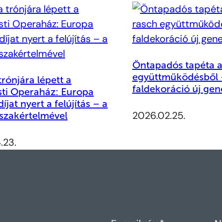
Öntapadós tapéta a
együttműködésből 
rónjára lépett a
faldekoráció új gen
ti Operaház: Europa
íjat nyert a felújítás – a
2026.02.25.
 szakértelmével
.23.