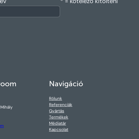
év
* = kötelező kitölteni
room
Navigáció
Rólunk
Referenciák
 Mihály
Gyártás
Termékek
Médiatár
om
Kapcsolat