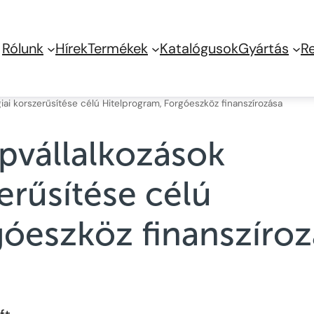
Rólunk
Hírek
Termékek
Katalógusok
Gyártás
R
iai korszerűsítése célú Hitelprogram, Forgóeszköz finanszírozása
épvállalkozások
erűsítése célú
góeszköz finanszíroz