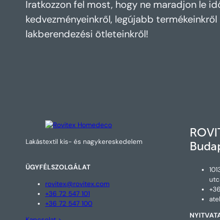
Iratkozzon fel most, hogy ne maradjon le i
kedvezményeinkről, legújabb termékeinkről 
lakberendezési ötleteinkről!
ROVI
Lakástextil kis- és nagykereskedelem
Buda
ÜGYFÉLSZOLGÁLAT
101
utc
rovitex@rovitex.com
+36
+36 72 547 101
ate
+36 72 547 100
NYITVAT
Kapcsolat >