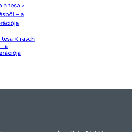
 tesa × rasch
– a
erációja