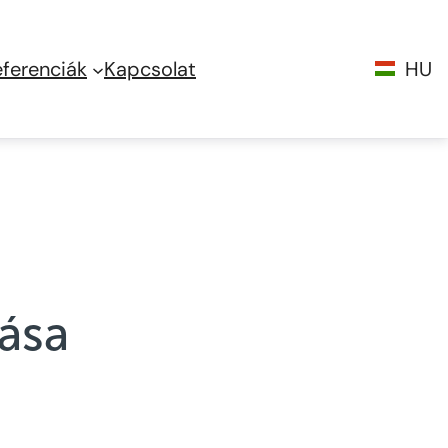
eferenciák
Kapcsolat
HU
ása