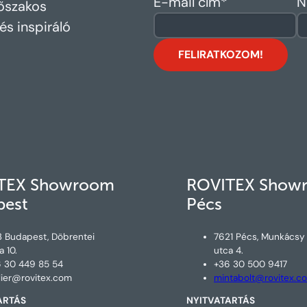
E-mail cím
*
N
dőszakos
és inspiráló
TEX Showroom
ROVITEX Show
pest
Pécs
3 Budapest, Döbrentei
7621 Pécs, Munkácsy
a 10.
utca 4.
 30 449 85 54
+36 30 500 9417
lier@rovitex.com
mintabolt@rovitex.c
ARTÁS
NYITVATARTÁS