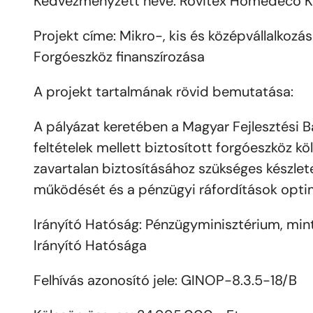
Kedvezményzett neve: Rovitex Homedeco Kf
Projekt címe: Mikro-, kis és középvállalkozá
Forgóeszköz finanszírozása
A projekt tartalmának rövid bemutatása:
A pályázat keretében a Magyar Fejlesztési Ba
feltételek mellett biztosított forgóeszköz 
zavartalan biztosításához szükséges készlet
működését és a pénzügyi ráfordítások optim
Irányító Hatóság: Pénzügyminisztérium, min
Irányító Hatósága
Felhívás azonosító jele: GINOP-8.3.5-18/B