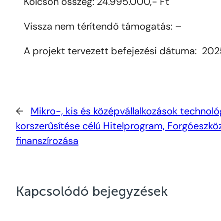
Kölcsön összeg: 24.995.000,- Ft
Vissza nem térítendő támogatás: –
A projekt tervezett befejezési dátuma: 2025
←
Mikro-, kis és középvállalkozások technoló
korszerűsítése célú Hitelprogram, Forgóeszkö
finanszírozása
Kapcsolódó bejegyzések