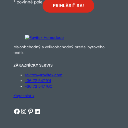
* povinné pole
Maloobchodný a veľkoobchodný predaj bytového
textilu
ZÁKAZNÍCKY SERVIS
rovitex@rovitex.com
+36 72 547 101
+36 72 547 100
Kapcsolat >
Facebook
Instagram
Pinterest
LinkedIn