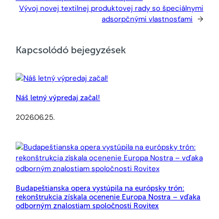
Vývoj novej textilnej produktovej rady so špeciálnymi
adsorpčnými vlastnosťami
→
Kapcsolódó bejegyzések
Náš letný výpredaj začal!
2026.06.25.
Budapeštianska opera vystúpila na európsky trón:
rekonštrukcia získala ocenenie Europa Nostra – vďaka
odborným znalostiam spoločnosti Rovitex