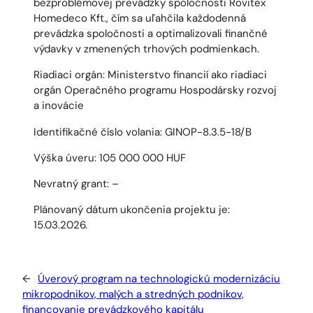
bezproblémovej prevádzky spoločnosti Rovitex
Homedeco Kft., čím sa uľahčila každodenná
prevádzka spoločnosti a optimalizovali finančné
výdavky v zmenených trhových podmienkach.
Riadiaci orgán: Ministerstvo financií ako riadiaci
orgán Operačného programu Hospodársky rozvoj
a inovácie
Identifikačné číslo volania: GINOP-8.3.5-18/B
Výška úveru: 105 000 000 HUF
Nevratný grant: –
Plánovaný dátum ukončenia projektu je:
15.03.2026.
←
Úverový program na technologickú modernizáciu
mikropodnikov, malých a stredných podnikov,
financovanie prevádzkového kapitálu