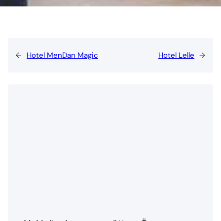
←
Hotel MenDan Magic
Hotel Lelle
→