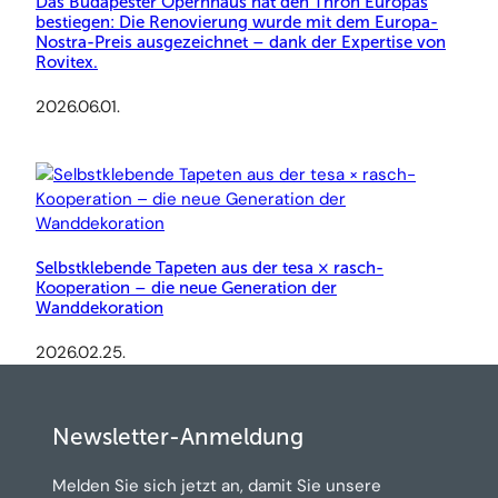
Das Budapester Opernhaus hat den Thron Europas
bestiegen: Die Renovierung wurde mit dem Europa-
Nostra-Preis ausgezeichnet – dank der Expertise von
Rovitex.
2026.06.01.
Selbstklebende Tapeten aus der tesa × rasch-
Kooperation – die neue Generation der
Wanddekoration
2026.02.25.
Newsletter-Anmeldung
Melden Sie sich jetzt an, damit Sie unsere